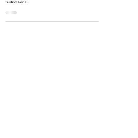
La Génesis según el Espiritismo
CAP. XIV - Naturaleza y propiedades de los fluidos. Elementos
fluídicos. Parte 1.