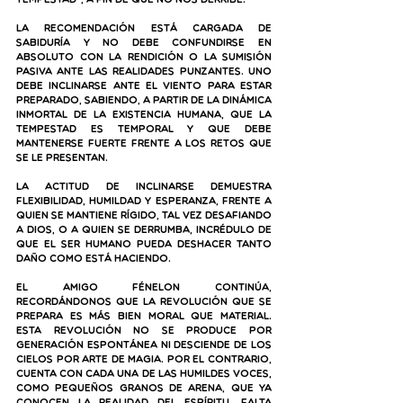
tempestad”, a fin de que no nos derribe. 
La recomendación está cargada de 
sabiduría y no debe confundirse en 
absoluto con la rendición o la sumisión 
pasiva ante las realidades punzantes. Uno 
debe inclinarse ante el viento para estar 
preparado, sabiendo, a partir de la dinámica 
inmortal de la existencia humana, que la 
tempestad es temporal y que debe 
mantenerse fuerte frente a los retos que 
se le presentan. 
La 
actitud de inclinarse demuestra 
flexibilidad, humildad y esperanza
, frente a 
quien se mantiene rígido, tal vez desafiando 
a Dios, o a quien se derrumba, incrédulo de 
que el ser humano pueda deshacer tanto 
daño como está haciendo.
El amigo Fénelon continúa, 
recordándonos que la revolución que se 
prepara es más bien moral que material. 
Esta revolución no se produce por 
generación espontánea ni desciende de los 
cielos por arte de magia. Por el contrario, 
cuenta con cada una de las humildes voces, 
como pequeños granos de arena, que ya 