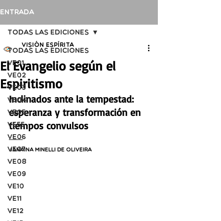
Entrada
Todas las ediciones
Visión Espírita
Todas las ediciones
El Evangelio según el
VE01
VE02
Espiritismo
VE03
Inclinados ante la tempestad: 
VE04
esperanza y transformación en 
VE05
tiempos convulsos
VE55
VE06
VE07
Janaina Minelli de Oliveira
VE08
VE09
VE10
VE11
VE12