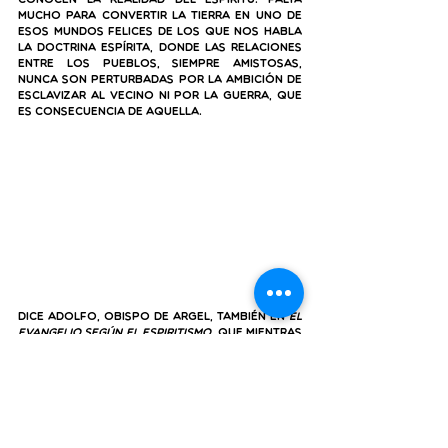
conocen la realidad del espíritu. Falta 
mucho para convertir la Tierra en uno de 
esos mundos felices de los que nos habla 
la Doctrina Espírita, donde las relaciones 
entre los pueblos, siempre amistosas, 
nunca son perturbadas por la ambición de 
esclavizar al vecino ni por la guerra, que 
es consecuencia de aquella.
Dice Adolfo, obispo de Argel, también en 
El 
Evangelio según el Espiritismo
, que mientras 
la mano de los hombres derrame una gota 
de sangre humana en la Tierra, no habrá 
llegado a ella el verdadero reino de Dios, 
el reino de paz y de amor que debe 
desterrar definitivamente de nuestro 
globo la animosidad, la discordia y la 
guerra. Entonces, 
palabras como “duelo”, 