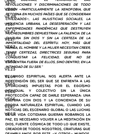
“Las guerras, el terrorismo, las 
VE50
revoluciones y discriminaciones de todo 
VE49
orden —particularmente la xenofobia, que 
retorna en muchos países que se consideran 
VE48
civilizados—, las injusticias sociales, la 
VE61
violencia urbana, la desesperación y las 
enfermedades pandémicas que destruyen 
VE47
muchedumbres demuestran la falencia de la 
cultura sin Dios y sin la certeza de la 
VE21
inmortalidad del Espíritu. Hoy, más que 
VE62
nunca, el hombre y la mujer necesitan creer, 
tener certezas, directrices seguras para 
VE22
conquistar la felicidad, que no se 
VE63
encuentra fuera de ellos, sino dentro, en la 
intimidad de su ser.”
VE23
VE64
El amigo espiritual nos alerta ante la 
indefensión del ser que se enfrenta a las 
VE65
situaciones impuestas por el egoísmo 
individual y colectivo sin la única 
VE66
protección capaz de darle esperanza: una 
ve66
cultura con Dios y la conciencia de su 
propia naturaleza espiritual. Cuando las 
VE67
noticias del escenario global o las luchas 
VE68
de la vida cotidiana quieran robarnos la 
paz, es necesario volver a la meditación en 
Dios, fuente cósmica de todo lo que existe, 
creador de todos nosotros, criaturas que 