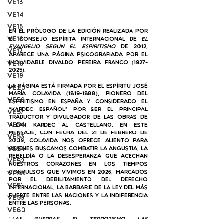
VE13
VE14
VE15
En el prólogo de la edición realizada por 
VE16
el Consejo Espírita Internacional de 
El 
Evangelio según el Espiritismo
 de 2012, 
VE17
aparece una página psicografiada por el 
VE18
inolvidable Divaldo Pereira Franco (1927-
2025). 
VE19
La página está firmada por el espíritu 
José 
VE20
María Colavida (1819-1888)
,
 pionero del 
VE56
Espiritismo en España y considerado el 
“Kardec español” por ser el principal 
VE57
traductor y divulgador de las obras de 
VE54
Allan Kardec al castellano. En este 
mensaje, con fecha del 21 de febrero de 
VE53
2009, Colavida nos ofrece aliento para 
VE54
quienes buscamos combatir la angustia, la 
rebeldía o la desesperanza que acechan 
VE52
nuestros corazones en los tiempos 
convulsos que vivimos en 2026, marcados 
VE58
por el debilitamiento del derecho 
VE51
internacional, la barbarie de la ley del más 
fuerte entre las naciones y la indiferencia 
VE59
entre las personas.
VE60