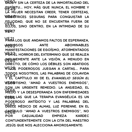
VE50
Dios y sin la certeza de la inmortalidad del 
Espíritu… Hoy, más que nunca, el hombre y 
VE49
la mujer necesitan creer, tener certezas, 
VE48
directrices seguras para conquistar la 
felicidad, que no se encuentra fuera de 
VE61
ellos, sino dentro, en la intimidad de su 
VE47
ser.”
VE21
Para los que andamos faltos de esperanza, 
ansiosos ante abominables 
VE62
manifestaciones de egoísmo, atormentados 
VE22
por el horror del exterminio que se realiza 
impunemente ante la visión, a menudo en 
VE63
directo, de cómo los débiles son abatidos 
VE23
y los poderosos juegan a cartas… Para 
todos nosotros, las palabras de Colavida 
VE64
y el Capítulo XII de El 
Evangelio según el 
VE65
Espiritismo
, “Amad a vuestros enemigos”, 
son un urgente remedio. La ansiedad, el 
VE66
miedo y la desesperanza son enfermedades 
ve66
para las que la terapia evangélica es un 
poderoso antídoto y las palabras del 
VE67
dulce médico de almas, luz perenne. En el 
capítulo “Amad a vuestros enemigos”, no 
VE68
por casualidad empieza Kardec 
contundentemente con la cita del Maestro 
Jesús que nos alecciona amorosamente: 