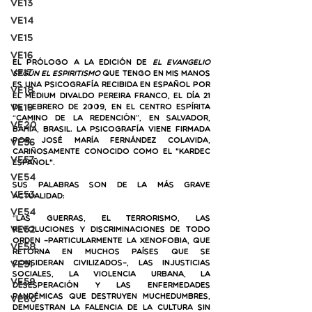
VE13
VE14
VE15
VE16
El Prólogo a la edición de 
El Evangelio 
VE17
según el Espiritismo
 que tengo en mis manos 
es una psicografía recibida en español por 
VE18
el médium Divaldo Pereira Franco, el día 21 
VE19
de febrero de 2009, en el Centro Espírita 
“Camino de la Redención”, en Salvador, 
VE20
Bahía, Brasil. La psicografía viene firmada 
por José María Fernández Colavida, 
VE56
cariñosamente conocido como el "Kardec 
VE57
español". 
VE54
Sus palabras son de la más grave 
VE53
actualidad:
VE54
“Las guerras, el terrorismo, las 
VE52
revoluciones y discriminaciones de todo 
orden –particularmente la xenofobia, que 
VE58
retorna en muchos países que se 
VE51
consideran civilizados–, las injusticias 
sociales, la violencia urbana, la 
VE59
desesperación y las enfermedades 
pandémicas que destruyen muchedumbres, 
VE60
demuestran la falencia de la cultura sin 