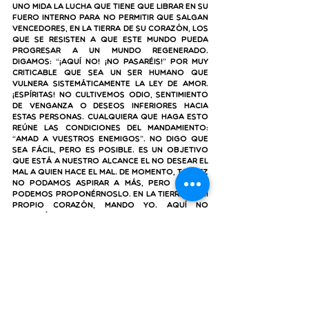
uno mida la lucha que tiene que librar en su 
fuero interno para no permitir que salgan 
vencedores, en la tierra de su corazón, los 
que se resisten a que este mundo pueda 
progresar a un mundo regenerado. 
Digamos: “¡Aquí no! ¡No pasaréis!” Por muy 
criticable que sea un ser humano que 
vulnera sistemáticamente la ley de amor. 
¡Espíritas! no cultivemos odio, sentimiento 
de venganza o deseos inferiores hacia 
estas personas. Cualquiera que haga esto 
reúne las condiciones del mandamiento: 
“Amad a vuestros enemigos”. No digo que 
sea fácil, pero es posible. Es un objetivo 
que está a nuestro alcance el no desear el 
mal a quien hace el mal. De momento, tal vez 
no podamos aspirar a más, pero esto sí 
podemos proponérnoslo. En la tierra de mi 
propio corazón, mando yo. Aquí no 
vencerá el odio.
Los espíritus nos enseñan y, es fácil de 
comprender aún, que a menudo sea difícil 
de asumir, que sólo cuando la caridad sea 
la regla de conducta de los seres 
humanos, éstos adaptarán sus actos y sus 
palabras a esta máxima: “No hagáis a los 
otros lo que no quisierais que os 