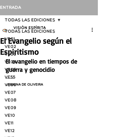
Entrada
Todas las ediciones
Visión Espírita
Todas las ediciones
El Evangelio según el
VE01
VE02
Espiritismo
VE03
El evangelio en tiempos de 
VE04
guerra y genocidio
VE05
VE55
VE06
Janaina de Oliveira
VE07
VE08
VE09
VE10
VE11
VE12