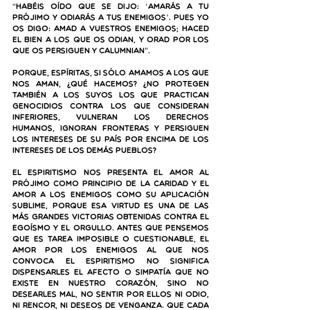
“Habéis oído que se dijo: ‘Amarás a tu 
prójimo y odiarás a tus enemigos’. Pues yo 
os digo: Amad a vuestros enemigos; haced 
el bien a los que os odian, y orad por los 
que os persiguen y calumnian”. 
Porque, espíritas, si sólo amamos a los que 
nos aman, ¿qué hacemos? ¿No protegen 
también a los suyos los que practican 
genocidios contra los que consideran 
inferiores, vulneran los derechos 
humanos, ignoran fronteras y persiguen 
los intereses de su país por encima de los 
intereses de los demás pueblos? 
El Espiritismo nos presenta el amor al 
prójimo como principio de la caridad y el 
amor a los enemigos como su aplicación 
sublime, porque esa virtud es una de las 
más grandes victorias obtenidas contra el 
egoísmo y el orgullo. Antes que pensemos 
que es tarea imposible o cuestionable, 
el 
amor por los enemigos al que nos 
convoca el Espiritismo no significa 
dispensarles el afecto o simpatía que no 
existe en nuestro corazón, sino no 
desearles mal, no sentir por ellos ni odio, 
ni rencor, ni deseos de venganza.
 Que cada 