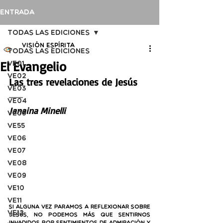
Entrada
Todas las ediciones
Visión Espírita
Todas las ediciones
El Evangelio
VE01
VE02
Las tres revelaciones de Jesús
VE03
VE04
Janaina Minelli
VE05
VE55
VE06
VE07
VE08
VE09
VE10
VE11
Si alguna vez paramos a reflexionar sobre 
VE12
Jesús, no podemos más que sentirnos 