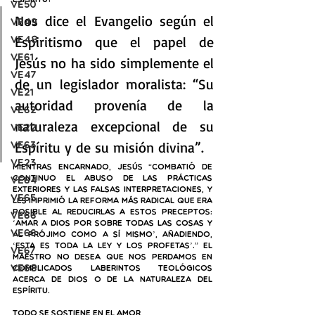
Espíritu?
VE50
Nos dice el Evangelio según el 
VE49
Espiritismo que el papel de 
VE48
VE61
Jesús no ha sido simplemente el 
VE47
de un legislador moralista: “Su 
VE21
autoridad provenía de la 
VE62
naturaleza excepcional de su 
VE22
Espíritu y de su misión divina”.
VE63
VE23
Mientras encarnado, Jesús “Combatió de 
continuo el abuso de las prácticas 
VE64
exteriores y las falsas interpretaciones, y 
VE65
les imprimió la reforma más radical que era 
posible al reducirlas a estos preceptos: 
VE66
‘Amar a Dios por sobre todas las cosas y 
ve66
al prójimo como a sí mismo’, añadiendo, 
‘esta es toda la ley y los profetas’.” El 
VE67
Maestro no desea que nos perdamos en 
VE68
complicados laberintos teológicos 
acerca de Dios o de la naturaleza del 
espíritu. 
TODO SE SOSTIENE EN EL AMOR 