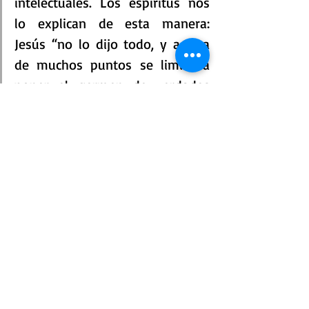
intelectuales. Los espíritus nos 
lo explican de esta manera: 
Jesús 
“no lo dijo todo, y acerca 
de muchos puntos se limitó a 
poner el germen de verdades 
que Él mismo declara no podían 
ser aún comprendidas. (…) Para 
aprehender el sentido oculto de 
ciertas expresiones de Jesús era 
preciso que nuevas ideas y 
conocimientos también nuevos 
acudiesen a proporcionar la 
clave de aquellas, y tales ideas 
no podían llegar antes que el 
Espíritu humano hubiese 