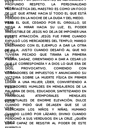
invadidos por sentimientos de admiración y 
VE13
profundo respeto. La personalidad 
VE14
multifacética del Maestro es como un foco 
de luz que atrae hacia sí todo el que está 
VE15
perdido en la noche de la duda y del miedo.
VE16
Para el que, cegado por el orgullo, se 
niega a mirar hacia su luz, el poder 
VE17
irresistible de Jesús no deja de imponer una 
VE18
fuerte atracción. Jesús fue firme cuando 
expulsó los mercaderes del templo; manso 
VE19
enseñando con el ejemplo a dar la otra 
mejilla; justo cuando desafió al que no 
VE20
tuviera pecado que tirara la primera 
VE56
piedra; sagaz, orientando a dar a Cesar lo 
que le correspondía y a Dios lo que era de 
VE57
Dios; provocativo, comiendo con 
VE54
cobradores de impuestos y anunciando su 
victoria sobre la muerte física en primer 
VE53
lugar a una mujer; líder, convirtiendo a 
VE54
pescadores humildes en mensajeros de la 
palabra de Dios; educador, sintetizando en 
VE52
parábolas atemporales mensajes 
espirituales de enorme elevación; dulce 
VE58
cuando pidió que dejasen que se le 
VE51
acercasen los niños y niñas; humano 
cuando lloró por Lázaro; divino cuando 
VE59
perdonó a sus verdugos en la cruz. 
¿Quién 
VE60
sería capaz de resistir al poder de este 