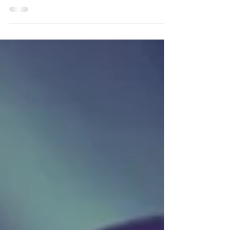
VE65
Tecnología
Tecnología binaural II - Investigaciones de Robert Monroe