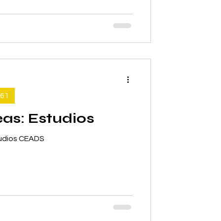
61
as: Estudios
udios CEADS