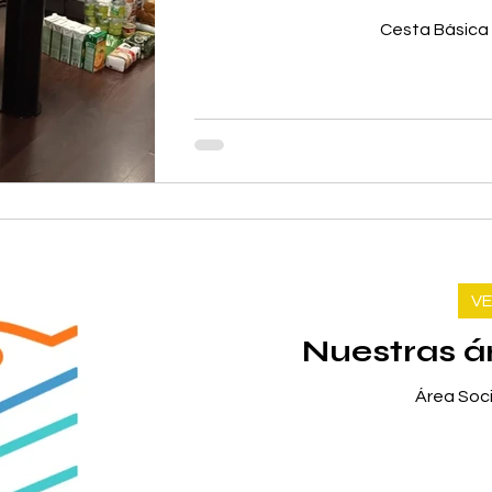
Cesta Básica 
VE
Nuestras ár
Área Soc