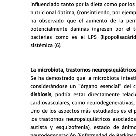
influenciado tanto por la dieta como por los
nutricional óptima, (consintiendo, por ejemp
ha observado que el aumento de la perme
potencialmente dañinas ingresen por el 
bacterias como es el LPS (lipopolisacári
sistémica (6).
La microbiota, trastornos neuropsiquiátrico
Se ha demostrado que la microbiota intest
disbiosis
, podría estar directamente relac
cardiovasculares, como neurodegenerativas, al
Uno de los aspectos más estudiados es el pa
los trastornos neuropsiquiátricos asociados 
autista y esquizofrenia), estado de áni
neurodegeneración (Enfermedad de Parkinson,