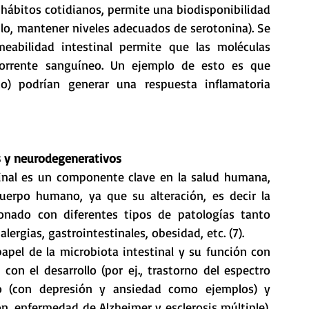
 hábitos cotidianos, permite una biodisponibilidad 
lo, mantener niveles adecuados de serotonina). Se 
abilidad intestinal permite que las moléculas 
torrente sanguíneo. Un ejemplo de esto es que 
do) podrían generar una respuesta inflamatoria 
s y neurodegenerativos
inal es un componente clave en la salud humana, 
considerándose un “órgano esencial” del cuerpo humano, ya que su alteración, es decir la 
ionado con diferentes tipos de patologías tanto 
ergias, gastrointestinales, obesidad, etc. (7).
pel de la microbiota intestinal y su función con 
con el desarrollo (por ej., trastorno del espectro 
mo (con depresión y ansiedad como ejemplos) y 
 enfermedad de Alzheimer y esclerosis múltiple). 