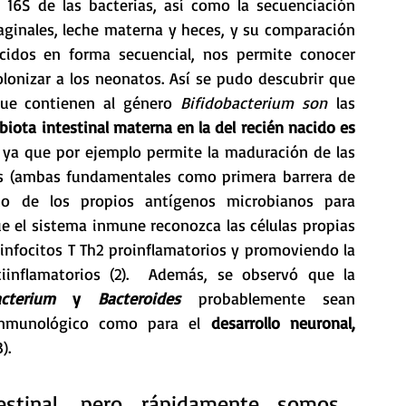
16S de las bacterias, así como la secuenciación 
inales, leche materna y heces, y su comparación 
cidos en forma secuencial, nos permite conocer 
olonizar a los neonatos. Así se pudo descubrir que 
ue contienen al género 
Bifidobacterium son
 las 
biota intestinal materna en la del recién nacido es 
, ya que por ejemplo permite la maduración de las 
icas (ambas fundamentales como primera barrera de 
o de los propios antígenos microbianos para 
e el sistema inmune reconozca las células propias 
linfocitos T Th2 proinflamatorios y promoviendo la 
iinflamatorios (2).  Además, se observó que la 
acterium
 y 
Bacteroides
 probablemente sean 
 inmunológico como para el 
desarrollo neuronal, 
3).
stinal, pero rápidamente somos 