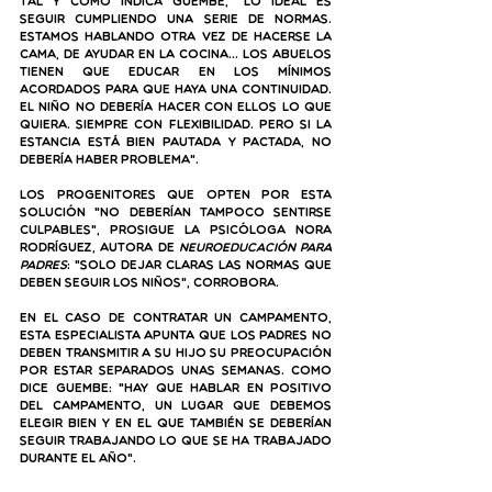
Tal y como indica Guembe, "lo ideal es 
seguir cumpliendo una serie de normas. 
Estamos hablando otra vez de hacerse la 
cama, de ayudar en la cocina… 
Los abuelos 
tienen que educar en los mínimos 
acordados para que haya una continuidad
. 
El niño no debería hacer con ellos lo que 
quiera. Siempre con flexibilidad. Pero si la 
estancia está bien pautada y pactada, no 
debería haber problema". 
Los progenitores que opten por esta 
solución "no deberían tampoco sentirse 
culpables", prosigue la psicóloga Nora 
Rodríguez, autora de 
Neuroeducación para 
padres
: "solo dejar claras las normas que 
deben seguir los niños", corrobora.
En el caso de contratar un campamento, 
esta especialista apunta que los padres no 
deben transmitir a su hijo su preocupación 
por estar separados unas semanas. Como 
dice Guembe: "hay que hablar en positivo 
del campamento, un lugar que debemos 
elegir bien y en el que también se deberían 
seguir trabajando lo que se ha trabajado 
durante el año".