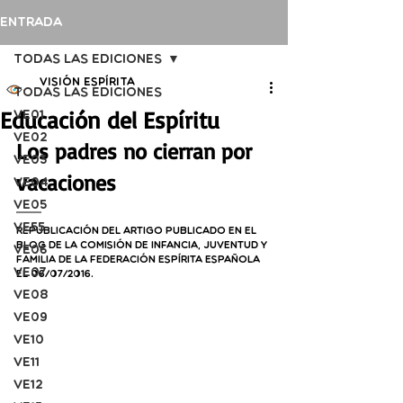
Entrada
Todas las ediciones
Visión Espírita
Todas las ediciones
Educación del Espíritu
VE01
VE02
Los padres no cierran por 
VE03
vacaciones
VE04
VE05
VE55
Republicación del artigo publicado en el 
blog de la Comisión de Infancia, Juventud y 
VE06
Familia de la Federación Espírita Española 
VE07
el 06/07/2016.
VE08
VE09
VE10
VE11
VE12