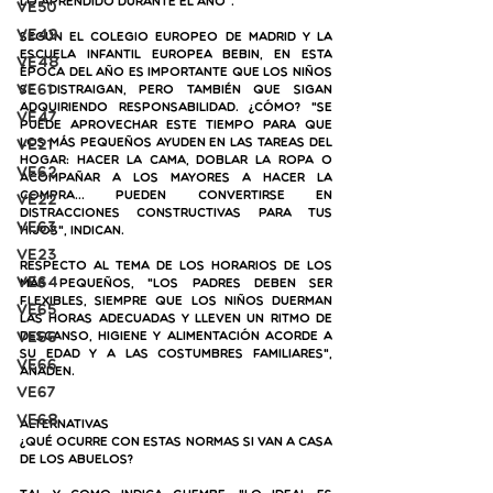
lo aprendido durante el año".
VE50
VE49
Según el Colegio Europeo de Madrid y la 
Escuela Infantil Europea Bebin, 
en esta 
VE48
época del año es importante que los niños 
VE61
se distraigan, pero también que sigan 
adquiriendo responsabilidad
. ¿Cómo? "Se 
VE47
puede aprovechar este tiempo para que 
los más pequeños ayuden en las tareas del 
VE21
hogar: hacer la cama, doblar la ropa o 
VE62
acompañar a los mayores a hacer la 
compra… Pueden convertirse en 
VE22
distracciones constructivas para tus 
VE63
hijos", indican. 
VE23
Respecto al tema de los horarios de los 
VE64
más pequeños, "los padres deben ser 
flexibles, siempre que los niños duerman 
VE65
las horas adecuadas y lleven un ritmo de 
VE66
descanso, higiene y alimentación acorde a 
su edad y a las costumbres familiares", 
ve66
añaden.
VE67
VE68
Alternativas
¿Qué ocurre con estas normas si van a casa 
de los abuelos? 