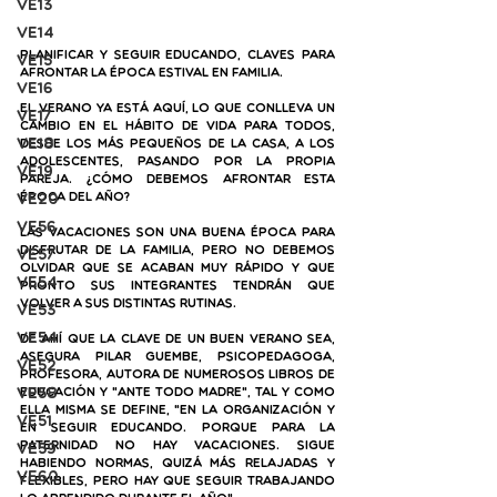
VE13
VE14
Planificar y seguir educando, claves para 
VE15
afrontar la época estival en familia.
VE16
El verano ya está aquí, lo que conlleva un 
VE17
cambio en el hábito de vida para todos, 
VE18
desde los más pequeños de la casa, a los 
adolescentes, pasando por la propia 
VE19
pareja. ¿Cómo debemos afrontar esta 
época del año? 
VE20
VE56
Las vacaciones son una buena época para 
disfrutar de la familia, pero no debemos 
VE57
olvidar que se acaban muy rápido y que 
VE54
pronto sus integrantes tendrán que 
volver a sus distintas rutinas. 
VE53
VE54
De ahí que la clave de un buen verano sea, 
asegura Pilar Guembe, psicopedagoga, 
VE52
profesora, autora de numerosos libros de 
VE58
educación y "ante todo madre", tal y como 
ella misma se define, "en la organización y 
VE51
en seguir educando. Porque para la 
paternidad no hay vacaciones. Sigue 
VE59
habiendo normas, quizá más relajadas y 
VE60
flexibles, pero hay que seguir trabajando 