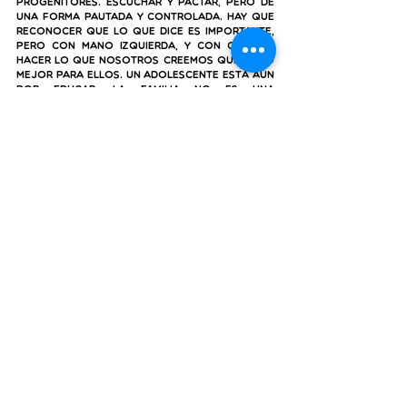
progenitores. Escuchar y pactar, pero de 
una forma pautada y controlada. Hay que 
reconocer que lo que dice es importante, 
pero con mano izquierda, y con cintura, 
hacer lo que nosotros creemos que es lo 
mejor para ellos. Un adolescente está aún 
por educar. La familia no es una 
democracia. Si no cumplen los horarios, 
habrá una consecuencia, que no es lo 
mismo que un castigo".
De la misma opinión es la autora de 
«Neurociencia para padres», para quien las 
primeras salidas deben tratarse como una 
prueba de fuego. Si se les dice que regresen 
a las 11:00, son las once en punto. Nada de 
ser flexibles», advierte.
Amigos, parejas
La cuestión es, prosigue Guembe, 
"que la 
adolescencia empieza antes. Esto es una 
carrera de fondo, y hay que prepararla 
bien"
. 
A su juicio, si eso está bien hecho, los 
padres no se deberían preocupar por los 