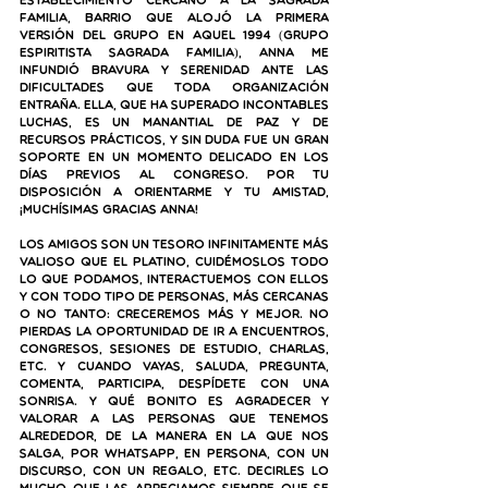
establecimiento cercano a la Sagrada 
Familia, barrio que alojó la primera 
versión del grupo en aquel 1994 (Grupo 
Espiritista Sagrada Familia), Anna me 
infundió bravura y serenidad ante las 
dificultades que toda organización 
entraña. Ella, que ha superado incontables 
luchas, es un manantial de paz y de 
recursos prácticos, y sin duda fue un gran 
soporte en un momento delicado en los 
días previos al congreso. Por tu 
disposición a orientarme y tu amistad, 
¡muchísimas gracias Anna!
Los amigos son un tesoro infinitamente más 
valioso que el platino, cuidémoslos todo 
lo que podamos, interactuemos con ellos 
y con todo tipo de personas, más cercanas 
o no tanto: creceremos más y mejor. No 
pierdas la oportunidad de ir a encuentros, 
congresos, sesiones de estudio, charlas, 
etc. Y cuando vayas, saluda, pregunta, 
comenta, participa, despídete con una 
sonrisa. Y qué bonito es agradecer y 
valorar a las personas que tenemos 
alrededor, de la manera en la que nos 
salga, por whatsapp, en persona, con un 
discurso, con un regalo, etc. Decirles lo 