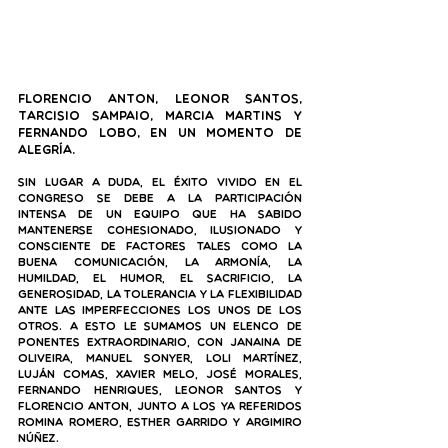
Florencio Anton, Leonor Santos, 
Tarcisio Sampaio, Marcia Martins y 
Fernando Lobo, en un momento de 
alegría.
Sin lugar a duda, el éxito vivido en el 
congreso se debe a la participación 
intensa de un equipo que ha sabido 
mantenerse cohesionado, ilusionado y 
consciente de factores tales como la 
buena comunicación, la armonía, la 
humildad, el humor, el sacrificio, la 
generosidad, la tolerancia y la flexibilidad 
ante las imperfecciones los unos de los 
otros. A esto le sumamos un elenco de 
ponentes extraordinario, con Janaina de 
Oliveira, Manuel Sonyer, Loli Martínez, 
Luján Comas, Xavier Melo, José Morales, 
Fernando Henriques, Leonor Santos y 
Florencio Anton, junto a los ya referidos 
Romina Romero, Esther Garrido y Argimiro 
Núñez.