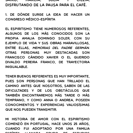
Jairo, Marcia, Julia y Ciléia, 
disfrutando de la pausa para el café.
1. De dónde surge la idea de hacer un 
congreso médico-espírita
El Espiritismo tiene numerosos referentes, 
algunos de los más conocidos son la 
propia Amalia Domingo Soler, con su 
ejemplo de vida y sus obras maravillosas, 
entre ellas, 
Memorias del Padre Germán
. 
Otras personas muy destacadas son 
Francisco Cándido Xavier o el querido 
Divaldo Pereira Franco, de trayectoria 
inigualable. 
Tener buenos referentes es muy importante, 
pues son personas que han trillado el 
camino antes que nosotros, saben de las 
dificultades y de los obstáculos que 
también encontraremos más tarde o más 
temprano, y como Anna o Andrea, poseen 
conocimientos y experiencias valiosísimas 
que nos pueden transmitir. 
Mi historia de amor con el Espiritismo 
comenzó en Portugal, hace unos 25 años, 
cuando fui adoptado por una familia 