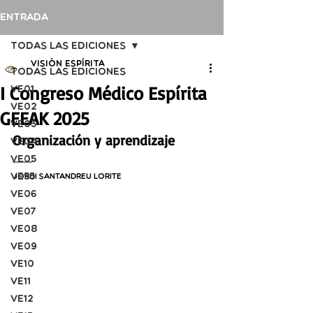
Entrada
Todas las ediciones
Visión Espírita
Todas las ediciones
I Congreso Médico Espírita
VE01
VE02
GEEAK 2025
VE03
Organización y aprendizaje
VE04
VE05
VE55
Jordi Santandreu Lorite
VE06
VE07
VE08
VE09
VE10
VE11
VE12