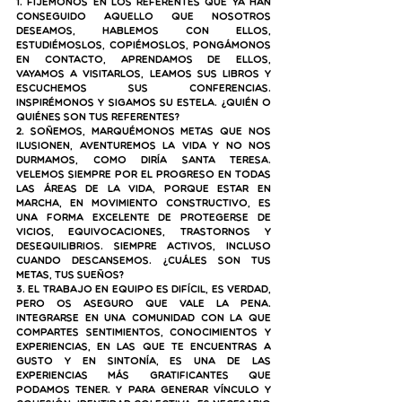
1. Fijémonos en los referentes que ya han 
conseguido aquello que nosotros 
deseamos, hablemos con ellos, 
estudiémoslos, copiémoslos, pongámonos 
en contacto, aprendamos de ellos, 
vayamos a visitarlos, leamos sus libros y 
escuchemos sus conferencias. 
Inspirémonos y sigamos su estela. ¿Quién o 
quiénes son tus referentes?
2. Soñemos, marquémonos metas que nos 
ilusionen, aventuremos la vida y no nos 
durmamos, como diría Santa Teresa. 
Velemos siempre por el progreso en todas 
las áreas de la vida, porque estar en 
marcha, en movimiento constructivo, es 
una forma excelente de protegerse de 
vicios, equivocaciones, trastornos y 
desequilibrios. Siempre activos, incluso 
cuando descansemos. ¿Cuáles son tus 
metas, tus sueños?
3. El trabajo en equipo es difícil, es verdad, 
pero os aseguro que vale la pena. 
Integrarse en una comunidad con la que 
compartes sentimientos, conocimientos y 
experiencias, en las que te encuentras a 
gusto y en sintonía, es una de las 
experiencias más gratificantes que 
podamos tener. Y para generar vínculo y 