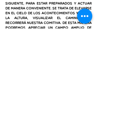
siguiente, para estar preparados y actuar 
de manera conveniente. Se trata de elevarse 
en el cielo de los acontecimientos y, desde 
la altura, visualizar el camino que 
recorrerá nuestra comitiva. De esta manera 
podremos apreciar un campo amplio de 
posibilidades, valles, colinas, precipicios y 
otros accidentes geográficos para los 
que tendremos que prepararnos. Cuando 
vamos de viaje, ¿no es cierto que tenemos 
en cuenta si llevamos suficiente gasolina? 
¿El tiempo que hará en la localidad de 
destino? ¿En qué hotel nos albergaremos? 
¿Cuánto dinero necesitaremos para 
costear los gastos? Pensar en ello nos 
ahorrará tiempo y esfuerzo, pues como 
mínimo tendremos algunas cosas resueltas 
de antemano. ¡Ojo, siempre habrá 
imprevistos! Pero cuántas más cosas 
tengamos solucionadas anticipadamente, 
mejor.