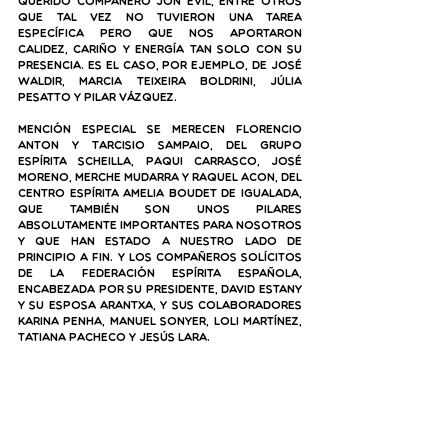
querido compañero Jon Evil, entre otros 
que tal vez no tuvieron una tarea 
específica pero que nos aportaron 
calidez, cariño y energía tan solo con su 
presencia. Es el caso, por ejemplo, de José 
Waldir, Marcia Teixeira Boldrini, Júlia 
Pesatto y Pilar Vázquez.
Mención especial se merecen Florencio 
Anton y Tarcisio Sampaio, del Grupo 
Espírita Scheilla, Paqui Carrasco, José 
Moreno, Merche Mudarra y Raquel Acon, del 
Centro Espírita Amelia Boudet de Igualada, 
que también son unos pilares 
absolutamente importantes para nosotros 
y que han estado a nuestro lado de 
principio a fin. Y los compañeros solícitos 
de la Federación Espírita Española, 
encabezada por su presidente, David Estany 
y su esposa Arantxa, y sus colaboradores 
Karina Penha, Manuel Sonyer, Loli Martínez, 
Tatiana Pacheco
 y Jesús Lara. 