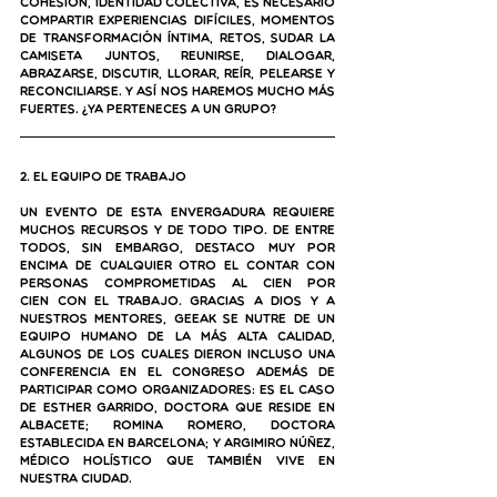
cohesión, identidad colectiva, es necesario 
compartir experiencias difíciles, momentos 
de transformación íntima, retos, sudar la 
camiseta juntos, reunirse, dialogar, 
abrazarse, discutir, llorar, reír, pelearse y 
reconciliarse. Y así nos haremos mucho más 
fuertes. ¿Ya perteneces a un grupo?
2. El equipo de trabajo
Un evento de esta envergadura requiere 
muchos recursos y de todo tipo. De entre 
todos, sin embargo, destaco 
muy por 
encima de cualquier otro 
el contar con 
personas comprometidas al cien por 
cien
 con el trabajo. Gracias a Dios y a 
nuestros mentores, Geeak se nutre de un 
equipo humano de la más alta calidad, 
algunos de los cuales dieron incluso una 
conferencia en el congreso además de 
participar como organizadores: es el caso 
de Esther Garrido, doctora que reside en 
Albacete; Romina Romero, doctora 
establecida en Barcelona; y Argimiro Núñez, 
médico holístico que también vive en 
nuestra ciudad. 