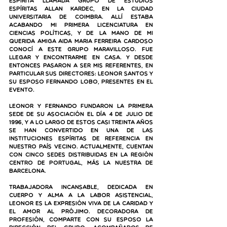
espírita llamada Grupo de Estudios 
Espíritas Allan Kardec, en la ciudad 
universitaria de Coimbra. Allí estaba 
acabando mi primera licenciatura en 
Ciencias Políticas, y de la mano de mi 
querida amiga Aida Maria Ferreira Cardoso 
conocí a este grupo maravilloso. Fue 
llegar y encontrarme en casa. Y desde 
entonces pasaron a ser mis referentes, en 
particular sus directores: Leonor Santos y 
su esposo Fernando Lobo, presentes en el 
evento.  
Leonor y Fernando fundaron la primera 
sede de su asociación el día 4 de julio de 
1996, y a lo largo de estos casi treinta años 
se han convertido en una de las 
instituciones espíritas de referencia en 
nuestro país vecino. Actualmente, cuentan 
con cinco sedes distribuidas en la región 
centro de Portugal, más la nuestra de 
Barcelona.
Trabajadora incansable, dedicada en 
cuerpo y alma a la labor asistencial, 
Leonor es la expresión viva de la caridad y 
el amor al prójimo. Decoradora de 
profesión, comparte con su esposo la 