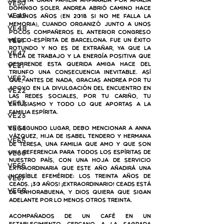
de esta gran familia amparada por Amalia 
VE50
Domingo Soler. Andrea abrió camino hace 
VE49
algunos años (en 2018 si no me falla la 
memoria), cuando organizó junto a unos 
VE48
pocos compañeros el anterior congreso 
VE61
médico-espírita de Barcelona. Fue un éxito 
rotundo y no es de extrañar, ya que la 
VE47
ética de trabajo y la energía positiva que 
desprende esta querida amiga hace del 
VE21
triunfo una consecuencia inevitable. Así 
VE62
que, antes de nada, gracias Andrea por tu 
apoyo en la divulgación del encuentro en 
VE22
las redes sociales, por tu cariño, tu 
VE63
entusiasmo y todo lo que aportas a la 
familia espírita.
VE23
VE64
En segundo lugar, debo mencionar a Anna 
Vázquez, hija de Isabel Tendero y hermana 
VE65
de Teresa, una familia que amo y que son 
una referencia para todos los espíritas de 
VE66
nuestro país, con una hoja de servicio 
ve66
extraordinaria que este año añadirá una 
increíble efeméride: los treinta años de 
VE67
Ceads. ¡30 años! ¡Extraordinario! Ceads está 
VE68
de enhorabuena, y Dios quiera que sigan 
adelante por lo menos otros treinta. 
Acompañados de un café en un 