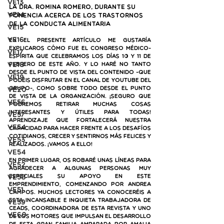
VE13
La Dra. Romina Romero, durante su 
VE14
ponencia acerca de los trastornos 
de la conducta alimentaria
VE15
VE16
En el presente artículo me gustaría 
explicaros cómo fue el Congreso Médico-
VE17
Espírita que celebramos los días 10 y 11 de 
VE18
febrero de este año. Y lo haré no tanto 
desde el punto de vista del contenido -que 
VE19
podéis disfrutar en el canal de YouTube del 
grupo-, como sobre todo desde el punto 
VE20
de vista de la organización. ¡Seguro que 
VE56
podremos retirar muchas cosas 
interesantes y útiles para todas! 
VE57
Aprendizaje que fortalecerá nuestra 
VE54
capacidad para hacer frente a los desafíos 
cotidianos, crecer y sentirnos más felices y 
VE53
realizados. ¡Vamos a ello!
VE54
En primer lugar, os robaré unas líneas para 
VE52
agradecer a algunas personas muy 
especiales su apoyo en este 
VE58
emprendimiento, comenzando por Andrea 
VE51
Campos. Muchos lectores ya conoceréis a 
esta incansable e inquieta trabajadora de 
VE59
Ceads, coordinadora de esta revista y uno 
VE60
de los motores que impulsan el desarrollo 