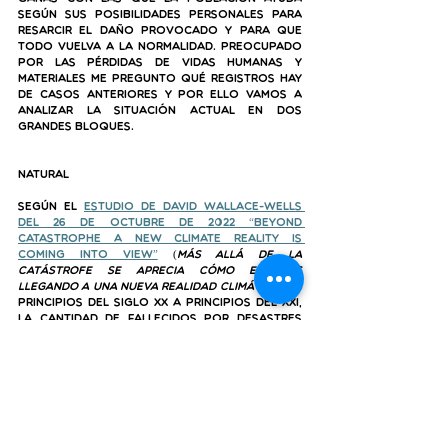
según sus posibilidades personales para 
resarcir el daño provocado y para que 
todo vuelva a la normalidad. Preocupado 
por las pérdidas de vidas humanas y 
materiales me pregunto qué registros hay 
de casos anteriores y por ello vamos a 
analizar la situación actual en dos 
grandes bloques.
Natural
Según el 
estudio de David Wallace-Wells 
del 26 de octubre de 2022 “Beyond 
Catastrophe A New Climate Reality Is 
Coming Into View”
 (
Más allá de la 
catástrofe se aprecia cómo estamos 
llegando a una nueva realidad climática
) de 
principios del siglo XX a principios del XXI, 
la cantidad de fallecidos por desastres 
naturales a nivel mundial cayó de un 
promedio de 500.000 por año a 50.000 y 
eso a pesar de que las catástrofes y/o 
desastres naturales se están volviendo 
cada vez más virulentos y potentes,  por 
lo que parece ser que el esfuerzo en 
mejora de infraestructuras es cada vez 
mayor.