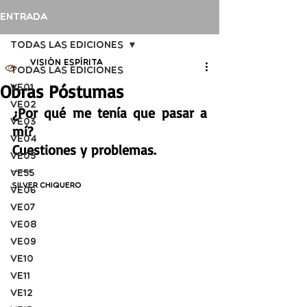
Entrada
Todas las ediciones
Visión Espírita
Todas las ediciones
Obras Póstumas
VE01
VE02
¿Por qué me tenía que pasar a 
VE03
mí?
VE04
Cuestiones y problemas.
VE05
VE55
Silver Chiquero
VE06
VE07
VE08
VE09
VE10
VE11
VE12