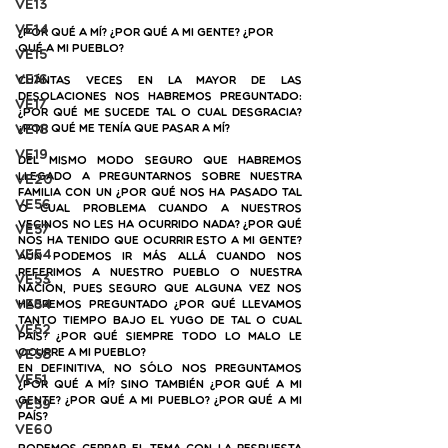
VE13
VE14
¿Por qué a mí? ¿Por qué a mi gente? ¿Por 
qué a mi pueblo?
VE15
VE16
Cuántas veces en la mayor de las 
desolaciones nos habremos preguntado: 
VE17
¿Por qué me sucede tal o cual desgracia? 
VE18
¿Por qué me tenía que pasar a mí? 
VE19
Del mismo modo seguro que habremos 
llegado a preguntarnos sobre nuestra 
VE20
familia con un ¿Por qué nos ha pasado tal 
VE56
o cual problema cuando a nuestros 
vecinos no les ha ocurrido nada? ¿Por qué 
VE57
nos ha tenido que ocurrir esto a mi gente? 
VE54
Aún podemos ir más allá cuando nos 
referimos a nuestro pueblo o nuestra 
VE53
nación, pues seguro que alguna vez nos 
VE54
habremos preguntado ¿Por qué llevamos 
tanto tiempo bajo el yugo de tal o cual 
VE52
país? ¿Por qué siempre todo lo malo le 
VE58
ocurre a mi pueblo? 
En definitiva, no sólo nos preguntamos 
VE51
¿Por qué a mí? Sino también ¿Por qué a mi 
gente? ¿Por qué a mi pueblo? ¿Por qué a mi 
VE59
país?
VE60