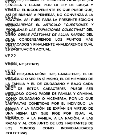
Podemos cerrar el tema con la respuesta 
VE50
sencilla y clara: por la ley de causa y 
VE49
efecto. El inconveniente es que puede que, 
así de buenas a primeras, no convenza a la 
VE48
mayoría. Así pues para la presente edición 
VE61
analizaremos el artículo “Cuestiones y 
Problemas: Las Expiaciones Colectivas” 
del 
VE47
libro 
Obras Póstumas de Allan Kardec, 
del 
cual condensaremos los puntos más 
VE21
destacados y finalmente analizaremos cuál 
VE62
es la situación actual.
VE22
VE63
Yo, tú, nosotros
VE23
Cada persona reúne tres caracteres: el de 
VE64
individuo o ser en sí mismo, el de miembro de 
la familia y el de ciudadano y bajo cada 
VE65
uno de estos caracteres puede ser 
VE66
virtuoso como padre de familia y criminal 
como ciudadano o viceversa, por lo que 
ve66
las faltas cometidas por el individuo, la 
familia y la nación se expían en virtud de 
VE67
una misma ley que rige por igual al 
VE68
individuo, a la familia, a la nación, a las 
razas y al conjunto de los habitantes de 
los mundos como individualidades 
colectivas. 