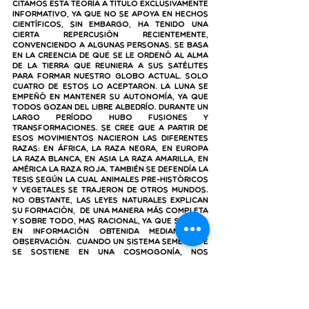
Citamos esta teoría a título exclusivamente 
informativo, ya que no se apoya en hechos 
científicos, sin embargo, ha tenido una 
cierta repercusión recientemente, 
convenciendo a algunas personas. Se basa 
en la creencia de que se le ordenó al alma 
de la Tierra que reuniera a sus satélites 
para formar nuestro globo actual. Solo 
cuatro de estos lo aceptaron. La Luna se 
empeñó en mantener su autonomía, ya que 
todos gozan del libre albedrío. Durante un 
largo período hubo fusiones y 
transformaciones. Se cree que a partir de 
esos movimientos nacieron las diferentes 
razas: en África, la raza negra, en Europa 
la raza blanca, en Asia la raza amarilla, en 
América la raza roja. También se defendía la 
tesis según la cual animales pre-históricos 
y vegetales se trajeron de otros mundos. 
No obstante, las leyes naturales explican 
su formación,  de una manera más completa 
y sobre todo, mas racional, ya que se basa 
en información obtenida mediante la 
observación.  Cuando un sistema semejante 
se sostiene en una cosmogonía, nos 
preguntamos sobre qué base racional 
podrá sustentarse lo demás. La 
concordancia que este sistema pretende 
establecer entre la Génesis bíblica y la 
ciencia, es totalmente ilusoria, ya que la  