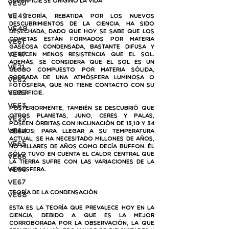
superficie se originó la vida.
VE50
VE49
Su teoría, rebatida por los nuevos 
descubrimientos de la ciencia, ha sido 
VE48
desechada, dado que hoy se sabe que los 
cometas están formados por materia 
VE61
gaseosa condensada, bastante difusa y 
VE47
ofrecen menos resistencia que el Sol. 
Además, se considera que el Sol es un 
VE21
globo compuesto por materia sólida, 
rodeada de una atmósfera luminosa o 
VE62
fotosfera, que no tiene contacto con su 
VE22
superficie.
VE63
Posteriormente, también se descubrió que 
otros planetas, Juno, Ceres y Palas,  
VE23
poseen órbitas con inclinación de 13,10 y 34 
VE64
grados; para llegar a su temperatura 
actual, se ha necesitado millones de años, 
VE65
no millares de años como decía Buffon. Él 
sólo tuvo en cuenta el calor central que 
VE66
la Tierra sufre con las variaciones de la 
ve66
atmosfera.
VE67
Teoría de la Condensación
VE68
Esta es la teoría que prevalece hoy en la 
Ciencia, debido a que es la mejor 
corroborada por la observación, la que 