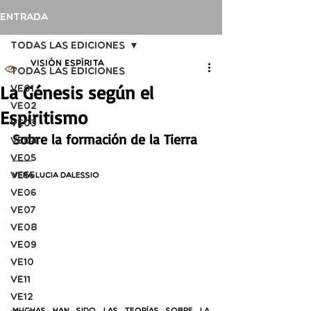
Entrada
Todas las ediciones
Visión Espírita
Todas las ediciones
La Génesis según el
VE01
VE02
Espiritismo
VE03
Sobre la formación de la Tierra
VE04
VE05
VE55
Vera Lucia Dalessio
VE06
VE07
VE08
VE09
VE10
VE11
VE12