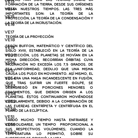
Muchas han sido las teorías sobre la 
VE13
formación de la Tierra, desde sus orígenes 
VE14
hasta nuestros tiempos. Las tres más 
importantes son: la teoría de la 
VE15
proyección, la teoría de la condensación y 
la teoría de la incrustación. 
VE16
VE17
Teoría de la proyección
VE18
Según Buffon, matemático y científico del 
VE19
Siglo XVIII, estableció en la teoría de la 
VE20
proyección, los planetas se movían en la 
misma dirección, recorrían órbitas cuya 
VE56
inclinación no excedía los 7,5 grados. De 
esa uniformidad, dedujo que una misma 
VE57
causa los puso en movimiento. Así mismo, el 
VE54
Sol era una masa incandescente en fusión, 
que tras sufrir un fuerte golpe, se 
VE53
desagregó en porciones menores o 
fragmentos, que dieron origen a los 
VE54
planetas. Éstos continuaron moviéndose 
VE52
circularmente, debido a la combinación de 
las fuerzas centrípeta y centrífuga en el 
VE58
plano de la eclíptica.
VE51
Tardó mucho tiempo hasta enfriarse y 
VE59
consolidarse, un tiempo  proporcional a 
sus respectivos volúmenes; cuando la 
VE60
temperatura lo permitió, sobre su 