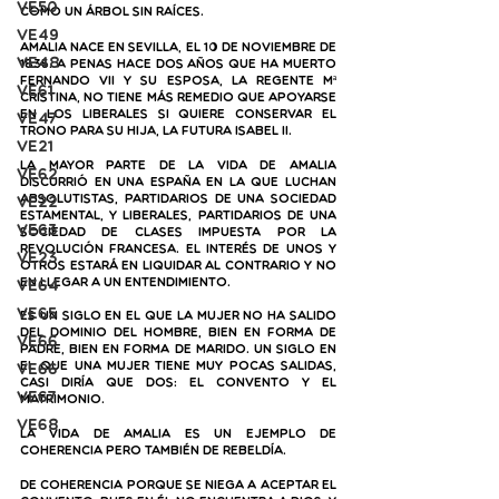
VE50
como un árbol sin raíces. 
VE49
Amalia nace en Sevilla, el 10 de noviembre de 
VE48
1835. A penas hace dos años que ha muerto 
Fernando VII y su esposa, la Regente Mª 
VE61
Cristina, no tiene más remedio que apoyarse 
en los liberales si quiere conservar el 
VE47
trono para su hija, la futura Isabel II. 
VE21
La mayor parte de la vida de Amalia 
VE62
discurrió en una España en la que luchan 
absolutistas, partidarios de una sociedad 
VE22
estamental, y liberales, partidarios de una 
VE63
sociedad de clases impuesta por la 
Revolución Francesa. El interés de unos y 
VE23
otros estará en liquidar al contrario y no 
en llegar a un entendimiento. 
VE64
VE65
Es un siglo en el que la mujer no ha salido 
del dominio del hombre, bien en forma de 
VE66
padre, bien en forma de marido. Un siglo en 
el que una mujer tiene muy pocas salidas, 
ve66
casi diría que dos: el convento y el 
VE67
matrimonio. 
VE68
La vida de Amalia es un ejemplo de 
coherencia pero también de rebeldía.
De coherencia porque se niega a aceptar el 