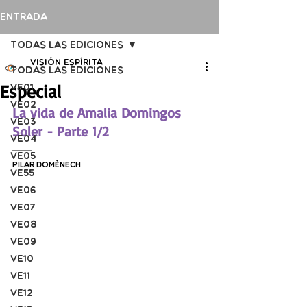
Entrada
Todas las ediciones
Visión Espírita
Todas las ediciones
Especial
VE01
VE02
La vida de Amalia Domingos 
VE03
Soler - Parte 1/2
VE04
VE05
Pilar Domènech
VE55
VE06
VE07
VE08
VE09
VE10
VE11
VE12