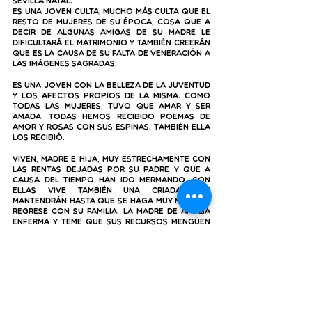
Sevilla natal. 
Es una joven culta, mucho más culta que el 
resto de mujeres de su época, cosa que a 
decir de algunas amigas de su madre le 
dificultará el matrimonio y también creerán 
que es la causa de su falta de veneración a 
las imágenes sagradas.
Es una joven con la belleza de la juventud 
y los afectos propios de la misma. Como 
todas las mujeres, tuvo que amar y ser 
amada. Todas hemos recibido poemas de 
amor y rosas con sus espinas. También ella 
los recibió.
Viven, madre e hija, muy estrechamente con 
las rentas dejadas por su padre y que a 
causa del tiempo han ido mermando. Con 
ellas vive también una criada que 
mantendrán hasta que se haga muy mayor y 
regrese con su familia. La madre de Amalia 
enferma y teme que sus recursos mengüen 
tanto que le impidan cuidarla y que tenga 
que morir en un hospital. Hoy esto nos 
parece lo mejor, pero en aquellos 
momentos, en los hospitales morían los 
mendigos y desheredados de la tierra, los 
huérfanos y los carentes.
Las personas mínimamente acomodadas y 