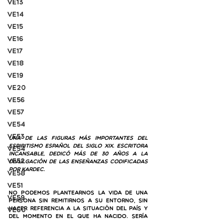
VE13
VE14
VE15
VE16
VE17
VE18
VE19
VE20
VE56
VE57
VE54
VE53
Una de las figuras más importantes del 
Espiritismo español del siglo XIX. Escritora 
VE54
incansable, dedicó más de 30 años a la 
VE52
divulgación de las enseñanzas codificadas 
por Kardec.
VE58
VE51
No podemos plantearnos la vida de una 
VE59
persona sin remitirnos a su entorno, sin 
hacer referencia a la situación del país y 
VE60
del momento en el que ha nacido. Sería 