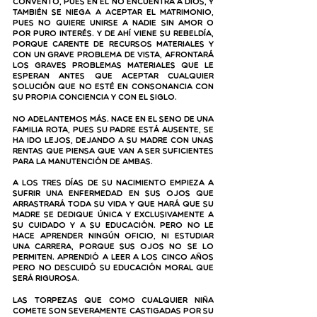
convento, pues en él no encuentra a Dios, y 
también se niega a aceptar el matrimonio, 
pues no quiere unirse a nadie sin amor o 
por puro interés. Y de ahí viene su rebeldía, 
porque carente de recursos materiales y 
con un grave problema de vista, afrontará 
los graves problemas materiales que le 
esperan antes que aceptar cualquier 
solución que no esté en consonancia con 
su propia conciencia y con el siglo.
No adelantemos más. Nace en el seno de una 
familia rota, pues su padre está ausente, se 
ha ido lejos, dejando a su madre con unas 
rentas que piensa que van a ser suficientes 
para la manutención de ambas.
A los tres días de su nacimiento empieza a 
sufrir una enfermedad en sus ojos que 
arrastrará toda su vida y que hará que su 
madre se dedique única y exclusivamente a 
su cuidado y a su educación. Pero no le 
hace aprender ningún oficio, ni estudiar 
una carrera, porque sus ojos no se lo 
permiten. Aprendió a leer a los cinco años 
pero no descuidó su educación moral que 
será rigurosa.
Las torpezas que como cualquier niña 
comete son severamente castigadas por su 