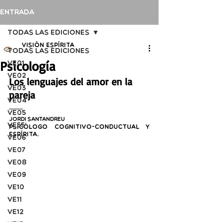
Entrada
Todas las ediciones
Visión Espírita
Todas las ediciones
Psicología
VE01
VE02
Los lenguajes del amor en la 
VE03
pareja
VE04
VE05
Jordi Santandreu
VE55
Psicólogo cognitivo-conductual y 
espírita.
VE06
VE07
VE08
VE09
VE10
VE11
VE12