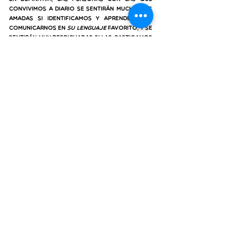
convivimos a diario se sentirán mucho más 
amadas si identificamos y aprendemos a 
comunicarnos en 
su
 lenguaje 
favorito, y se 
sentirán muy desdichadas si las castigamos 
precisamente como más les duele, en su 
lenguaje. Por ejemplo, una persona que 
expresa compartiendo tiempo de calidad se 
sentirá muy desdichada si su pareja no le 
dedica ese tiempo, o se distrae con el 
teléfono móvil cuando están juntos.
Un ejemplo más claro aún: una persona 
que expresa su afectividad a través del 
contacto físico interpretará cualquier 
alejamiento físico o las respuestas físicas 
tibias, como una falta de amor, cuando 
puede tratarse simplemente de que el otro 
no conoce
 ese lenguaje.
A modo de conclusión, esta vez te 
propondré el siguiente 
ejercicio
:
Pregunta a la persona con quien 
compartes tu vida más cercanamente (tu 
pareja, un familiar o un amigo o 