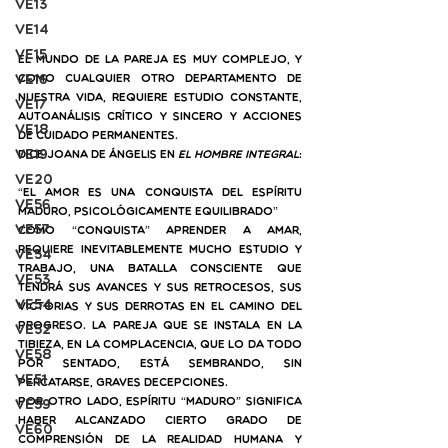
VE13
VE14
VE15
El mundo de la pareja es muy complejo, y 
VE16
como cualquier otro departamento de 
nuestra vida, requiere estudio constante, 
VE17
autoanálisis crítico y sincero y acciones 
VE18
de cuidado permanentes. 
VE19
Dice Joana de Ángelis en 
El hombre integral
:
VE20
“El amor es una 
conquista
 del espíritu 
VE56
maduro
, psicológicamente 
equilibrado
”
VE57
Como “conquista” 
aprender
 a amar, 
requiere inevitablemente mucho estudio y 
VE54
trabajo, una batalla consciente que 
VE53
tendrá sus avances y sus retrocesos, sus 
VE54
victorias y sus derrotas en el camino del 
progreso. La pareja que se instala en la 
VE52
tibieza, en la complacencia, que lo da todo 
VE58
por sentado, está sembrando, sin 
VE51
percatarse, graves decepciones.
Por otro lado, espíritu “maduro” significa 
VE59
haber alcanzado cierto grado de 
VE60
comprensión de la realidad humana y 