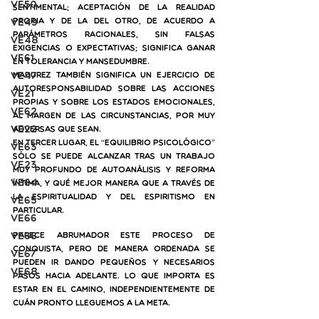
VE50
sentimental; aceptación de la realidad 
propia y de la del otro, de acuerdo a 
VE49
parámetros racionales, sin falsas 
VE48
exigencias o expectativas; significa ganar 
VE61
en tolerancia y mansedumbre. 
VE47
Madurez también significa un ejercicio de 
autoresponsabilidad
 sobre las acciones 
VE21
propias y sobre los estados emocionales, 
VE62
al margen de las circunstancias, por muy 
VE22
adversas que sean.
En tercer lugar, el “equilibrio psicológico” 
VE63
sólo se puede alcanzar tras un trabajo 
VE23
muy profundo de autoanálisis y reforma 
VE64
íntima, y qué mejor manera que a través de 
la espiritualidad y del Espiritismo en 
VE65
particular.
VE66
ve66
Parece abrumador este proceso de 
conquista, pero de manera ordenada se 
VE67
pueden ir dando pequeños y necesarios 
VE68
pasos hacia adelante. Lo que importa es 
estar en el camino, independientemente de 
cuán pronto lleguemos a la meta.