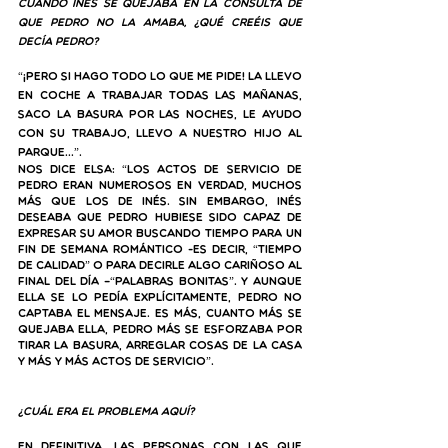
Cuando Inés se quejaba en la consulta de 
que Pedro no la amaba, ¿qué creéis que 
decía Pedro?
“¡Pero si hago todo lo que me pide! La llevo 
en coche a trabajar todas las mañanas, 
saco la basura por las noches, le ayudo 
con su trabajo, llevo a nuestro hijo al 
parque…”. 
Nos dice Elsa: “los actos de servicio de 
Pedro eran numerosos en verdad, muchos 
más que los de Inés. Sin embargo, Inés 
deseaba que Pedro hubiese sido capaz de 
expresar su amor buscando tiempo para un 
fin de semana romántico -es decir, “tiempo 
de calidad” o para decirle algo cariñoso al 
final del día –“palabras bonitas”. Y aunque 
ella se lo pedía explícitamente, Pedro no 
captaba el mensaje. Es más, cuanto más se 
quejaba ella, Pedro más se esforzaba por 
tirar la basura, arreglar cosas de la casa 
y más y más actos de servicio”.
¿Cuál era el problema aquí?
En definitiva, las personas con las que 