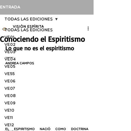
Entrada
Todas las ediciones
Visión Espírita
Todas las ediciones
Conociendo el Espiritismo
VE01
VE02
Lo que no es el espiritismo
VE03
VE04
Andrea Campos
VE05
VE55
VE06
VE07
VE08
VE09
VE10
VE11
VE12
El Espiritismo nació como doctrina 