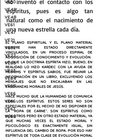
no inventó el contacto con los 
VE50
espíritus, pues es algo tan 
VE49
VE48
natural como el nacimiento de 
VE61
una nueva estrella cada día.
VE47
VE21
El plano espiritual y el plano material 
VE62
siempre han estado directamente 
vinculados, en un proceso espiral de 
VE22
adquisición de conocimiento y evolución.  
Lo que la doctrina espírita hizo, bueno, en 
VE63
realidad lo hizo Kardec con la ayuda de 
VE23
médiums y espíritus sabios, fue reunir la 
información en un libro, excluyendo los 
VE64
mensajes que no encajaban en las 
VE65
enseñanzas morales de Jesús.
VE66
Hace mucho que la humanidad se comunica 
ve66
con los espíritus. Estos seres no son 
especiales por el hecho de no disponer de 
VE67
la “ropa de carne”. Son espíritus como 
VE68
nosotros pero en otro estado material, ya 
que muchas veces el estado moral y 
psicológico es exactamente igual, sin 
influencia del cambio de ropa. Por eso hay 
espíritus de toda clase de evolución moral 