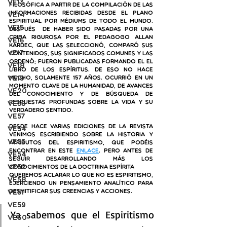
VE13
filosófica a partir de la compilación de las 
informaciones recibidas desde el plano 
VE14
espiritual por médiums de todo el mundo. 
VE15
Después  de haber sido pasadas por una 
criba rigurosa por el pedagogo Allan 
VE16
Kardec, que las seleccionó, comparó sus 
VE17
contenidos, sus significados comunes y las 
ordenó; fueron publicadas formando el El 
VE18
Libro de los Espíritus. De eso no hace 
VE19
mucho, solamente 157 años. Ocurrió en un 
momento clave de la humanidad, de avances 
VE20
del conocimiento y de búsqueda de 
respuestas profundas sobre la vida y su 
VE56
verdadero sentido.
VE57
Desde hace varias ediciones de la revista 
VE54
venimos escribiendo sobre la historia y 
VE53
atributos del Espiritismo, que podéis 
encontrar en este 
enlace
. Pero antes de 
VE54
seguir desarrollando más los 
VE52
conocimientos de la Doctrina Espírita
queremos aclarar lo que no es Espiritismo, 
VE58
ejerciendo un pensamiento analítico para 
VE51
desmitificar sus creencias y acciones.
VE59
Ya sabemos que el Espiritismo 
VE60