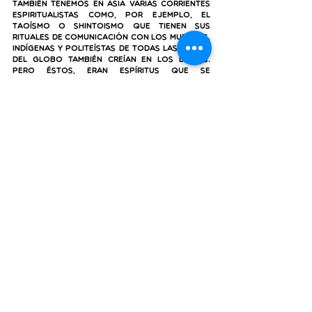
También tenemos en Asia varias corrientes 
espiritualistas como, por ejemplo, el 
Taoísmo o Shintoismo que tienen sus 
rituales de comunicación con los muertos. 
Indígenas y politeístas de todas las partes 
del globo también creían en los dioses. 
Pero éstos, eran espíritus que se 
comunicaban a través de los jefes u 
oráculos. Utilizaban ofrendas o 
sacrificios, para que pudieran estar bien o 
dejar bien a los que aquí estaban en el 
plano material.
Las religiones más conocidas como el 
catolicismo, islamismo, judaísmo, 
hinduismo, budismo, entre otras. También 
creen en la vida después de la muerte y que 
hay muchas maneras de entender y 
comunicarse con los que están en el más 
allá.
El Espiritismo utiliza la práctica mediúmnica 
sobretodo como obra de caridad, no 
practica rituales o sacrificios con 
animales.
Su
 fin siempre es ayudar al 
prójimo y nunca se cobra por ello o se 
pide favores en 
cambio.
La
 Doctrina Espírita 