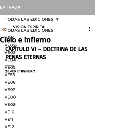
Entrada
Todas las ediciones
Visión Espírita
Todas las ediciones
Cielo e infierno
VE01
VE02
CAPÍTULO VI – DOCTRINA DE LAS 
VE03
PENAS ETERNAS
VE04
VE05
S
ilver Chiquero
VE55
VE06
VE07
VE08
VE09
VE10
VE11
VE12