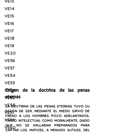
VE13
VE14
VE15
VE16
VE17
VE18
VE19
VE20
VE56
VE57
VE54
VE53
Origen de la doctrina de las penas 
VE54
eternas
VE52
VE58
La doctrina de las penas eternas tuvo su 
razón de ser, mediante el miedo sirvió de 
VE51
freno a los hombres poco adelantados, 
VE59
tanto intelectual como moralmente, dado 
que no se hallaban preparados para 
VE60
captar los matices, a menudo sutiles, del 