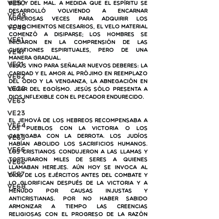
VE50
bien y del mal. A medida que el espíritu se 
desarrolló volviendo a encarnar 
VE49
numerosas veces para adquirir los 
VE48
conocimientos necesarios, el velo material 
comenzó a disiparse; los hombres se 
VE61
iniciaron en la comprensión de las 
cuestiones espirituales, pero de una 
VE47
manera gradual.
VE21
Jesús vino para señalar nuevos deberes: la 
caridad y el amor al prójimo en reemplazo 
VE62
del odio y la venganza, la abnegación en 
VE22
lugar del egoísmo. Jesús sólo presenta a 
Dios inflexible con el pecador endurecido.
VE63
VE23
El Jehová de los hebreos recompensaba a 
VE64
los pueblos con la victoria o los 
castigaba con la derrota. Los judíos 
VE65
habían abolido los sacrificios humanos. 
VE66
Los cristianos condujeron a las llamas y 
torturaron miles de seres a quienes 
ve66
llamaban herejes. Aún hoy se invoca al 
VE67
Dios de los ejércitos antes del combate y 
lo glorifican después de la victoria y a 
VE68
menudo por causas injustas y 
anticristianas. Por no haber sabido 
armonizar a tiempo las creencias 
religiosas con el progreso de la razón 