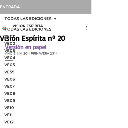
Entrada
Todas las ediciones
Visión Espírita
Todas las ediciones
Visión Espírita nº 20
VE01
VE02
Versión en papel
VE03
Año 5  |  n. 20  | Primavera 2014
VE04
VE05
VE55
VE06
VE07
VE08
VE09
VE10
VE11
VE12