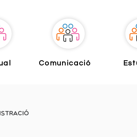
ual
Comunicació
Est
istració