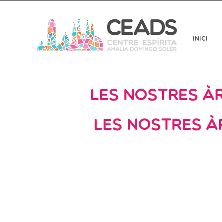
Inici
Les nostres à
Les nostres à
Les àrees dactua
dajuda humanitàri
dur a terme la nos