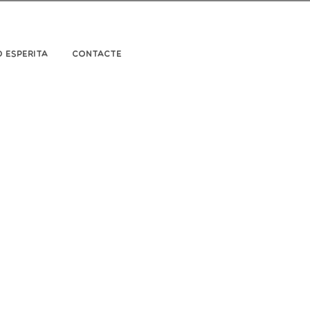
ó Esperita
Contacte
per projectes
nt espiritual per
ectius estratègics.