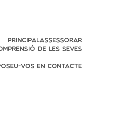
 principal
assessorar
omprensió de les seves
 poseu-vos en contacte