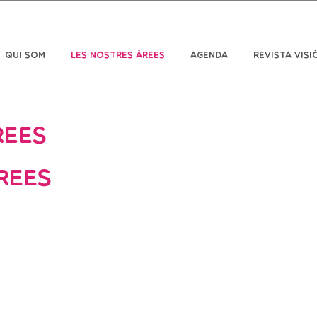
Qui som
Les nostres àrees
Agenda
Revista Visi
rees
rees
ció de CEADS estan compostes 
a, divulgació i desenvolupame
tra missió, visió, valors i obj