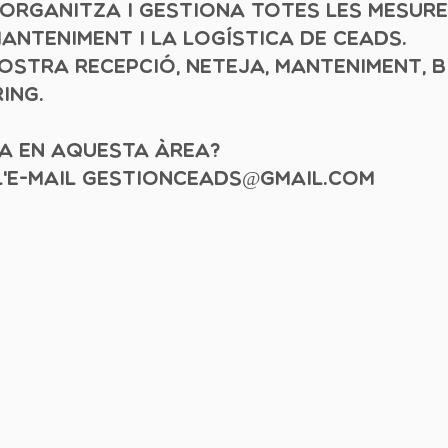
 organitza i gestiona totes les mesur
anteniment i la logística de CEADS.
stra recepció, neteja, manteniment, bi
ing.
ia en aquesta àrea?
'e-mail
gestionceads@gmail.com