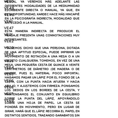
VE50
mental. Ya veremos más adelante las 
diferentes modalidades de la mediumnidad 
VE49
escribiente directa o manual, ya que, en 
VE48
esta oportunidad, Kardec hace más hincapié 
en la psicografía indirecta, modalidad que 
VE61
antecedió a la manual. 
VE47
Esta manera indirecta de producir el 
VE21
mensaje presenta unas connotaciones muy 
interesantes.
VE62
VE22
“Ya hemos dicho que una persona, dotada 
de una aptitud especial, puede imprimir un 
VE63
movimiento de rotación a una mesa o a un 
VE23
objeto cualquiera. Tomemos, en vez de una 
mesa, una pequeña cesta de quince a veinte 
VE64
centímetros de diámetro (de madera o de 
mimbre, pues el material poco importa). 
VE65
Hagamos pasar un lápiz por el fondo de la 
VE66
cesta, con la punta hacia afuera y hacia 
abajo, y ajustemos con firmeza. Pongamos 
ve66
los dedos en los bordes de la cesta, y 
VE67
mantengamos el conjunto en equilibrio 
sobre la punta del lápiz, apoyándolo 
VE68
sobre una hoja de papel. La cesta se 
pondrá en movimiento, pero en lugar de 
girar, hará que el lápiz recorra el papel en 
distintos sentidos, trazando garabatos sin 