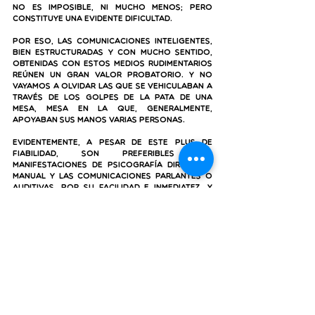
no es imposible, ni mucho menos; pero 
constituye una evidente dificultad.
Por eso, las comunicaciones inteligentes, 
bien estructuradas y con mucho sentido, 
obtenidas con estos medios rudimentarios 
reúnen un gran valor probatorio. Y no 
vayamos a olvidar las que se vehiculaban a 
través de los golpes de la pata de una 
mesa, mesa en la que, generalmente, 
apoyaban sus manos varias personas.
Evidentemente, a pesar de este plus de 
fiabilidad, son preferibles las 
manifestaciones de psicografía directa o 
manual y las comunicaciones parlantes o 
auditivas, por su facilidad e inmediatez. Y 
como lo que realmente tiene importancia 
es el mensaje obtenido, lo qué nos dice y 
cómo está expresado (y quién se atribuye 
su autoría), nos reafirma en el 
convencimiento de que la mejor 
herramienta para dilucidar la realidad -
correcta o incorrecta- de esas 
comunicaciones es el buen sentido, el 
sentido común. 
En este ámbito da igual el medio de 