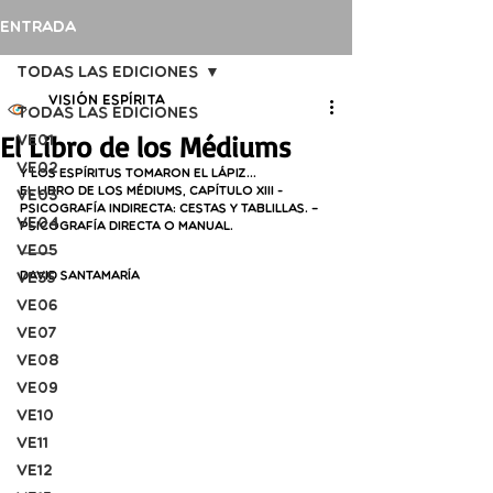
Entrada
Todas las ediciones
Visión Espírita
Todas las ediciones
El Libro de los Médiums
VE01
VE02
Y los Espíritus tomaron el lápiz…
El Libro de los Médiums, capítulo XIII 
- 
VE03
Psicografía indirecta: cestas y tablillas. – 
VE04
Psicografía directa o manual.
VE05
VE55
David Santamaría
VE06
VE07
VE08
VE09
VE10
VE11
VE12