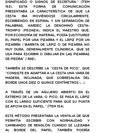
significado o signos de escritura.” (ítem 
153). Esta forma de comunicación 
presentaba la característica de que la 
cesta iba moviéndose circularmente, 
escribiendo en espiral y sin separación de 
palabras. Kardec la denominó cesta-
trompo (peonza). Indica el maestro que, 
por economía de material, podía sustituirse 
el papel por una pizarra y el lápiz por un 
pizarrín (“barrita de lápiz o de pizarra no 
muy dura, generalmente cilíndrica, que se 
usa para escribir o dibujar en las pizarras 
de piedra” / RAE).
También se describe la “cesta de pico”, que 
“consiste en adaptar a la cesta una vara de 
madera, inclinada, que sobresalga del 
borde unos diez o quince centímetros (…). 
A través de un agujero abierto en el 
extremo de la vara, o pico, se pasa el lápiz 
con el largo suficiente para que su punta 
se apoya en el papel.” (ítem 154). 
Este método presentaba la ventaja de que 
permitía escribir con normalidad y 
cambiando de renglón cuando se llegaba 
al borde del papel. También podría 