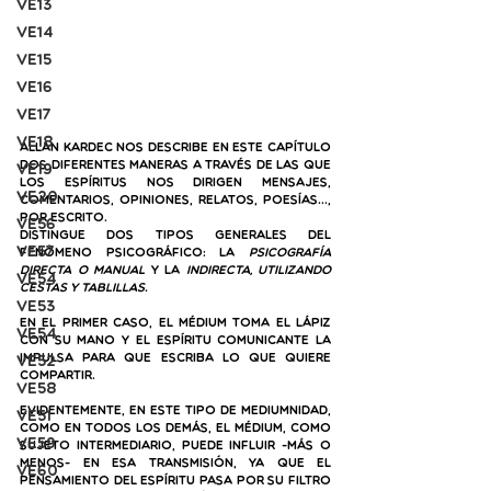
VE13
VE14
VE15
VE16
VE17
VE18
Allan Kardec nos describe en este capítulo 
dos diferentes maneras a través de las que 
VE19
los Espíritus nos dirigen mensajes, 
VE20
comentarios, opiniones, relatos, poesías…, 
por escrito. 
VE56
Distingue dos tipos generales del 
VE57
fenómeno psicográfico: la 
psicografía 
directa o manual
 y la 
indirecta, utilizando 
VE54
cestas y tablillas.
VE53
En el primer caso, el médium toma el lápiz 
VE54
con su mano y el Espíritu comunicante la 
impulsa para que escriba lo que quiere 
VE52
compartir. 
VE58
Evidentemente, en este tipo de mediumnidad, 
VE51
como en todos los demás, el médium, como 
VE59
sujeto intermediario, puede influir -más o 
menos- en esa transmisión, ya que el 
VE60
pensamiento del Espíritu pasa por su filtro 